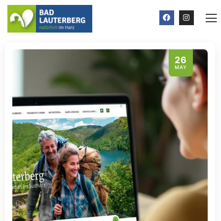
26
MAY