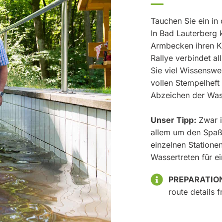
Tauchen Sie ein in
In Bad Lauterberg 
Armbecken ihren Kr
Rallye verbindet a
Sie viel Wissenswe
vollen Stempelheft 
Abzeichen der Wass
Unser Tipp:
Zwar i
allem um den Spaß
einzelnen Statione
Wassertreten für e
PREPARATIO
route details 