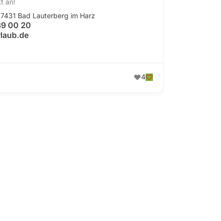
t an!
 37431 Bad Lauterberg im Harz
39 00 20
rlaub.de
4