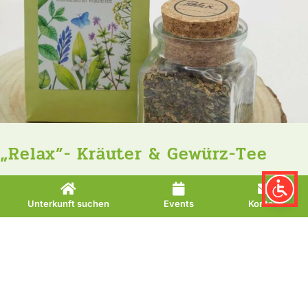
„Relax”- Kräuter & Gewürz-Tee
Die mildsüße Mischung aus Koriander, Basilikum, Zimt,
Fenchel, Ingwer, Lorbeer, Dill, Süßholz und
Unterkunft suchen
Events
Kontakt
Malvenblüten sorgt für wahre Geschmackserlebnisse.
In der liebevoll gestalteten Verpackung ist der Tee auch
schönes Mitbringsel.