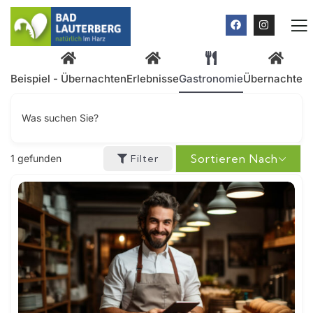
Beispiel - Übernachten
Erlebnisse
Gastronomie
Übernachten
Was suchen Sie?
Sortieren Nach
1
gefunden
Filter