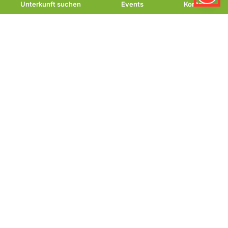
Unterkunft suchen
Events
Kontakt
Outdoor-
Fitnessanlage im
Kurpark
Werden Sie aktiv im
Grünen
Die Outdoor-Fitnessanlage in Bad Lauterberg
befindet sich im idyllischen Kurpark Bad Lauterberg
im Harz. Dieser Park ist ein beliebter Ort für
Freizeitaktivitäten und bietet eine Vielzahl von
Möglichkeiten für Bewegung und Entspannung. Die