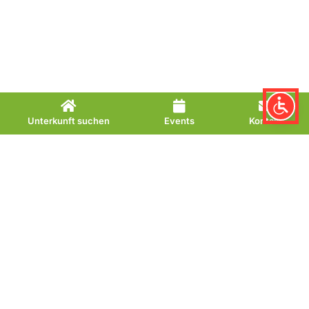
Unterkunft suchen
Events
Kontakt
Heimatmuseum
Erleben Sie Bad
Lauterbergs Geschichte
hautnah