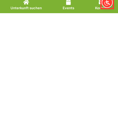
Unterkunft suchen
Events
Kontakt
Vitamar Freizeit-
und Erlebnisbad
Das Vitamar – Ihr
Abenteuer- und
Entspannungsziel in Bad
Lauterberg
Erleben Sie das Vitamar in Bad Lauterberg – der
perfekte Ort für Action, Abenteuer und Entspannung.
Ob Nervenkitzel im Wasser oder eine Auszeit für