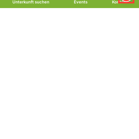
Unterkunft suchen
Events
Kontakt
Kirchberg-Therme
Bad Lauterberg im
Harz
Wellness, Thermalbad &
Sauna im Harz
Die Kirchberg-Therme in Bad Lauterberg ist eine
moderne Wellness- und Thermalanlage, die auf rund
4.500 m² ein umfassendes Angebot für Erholung,
Fitness und Familienfreizeit bietet. Sie kombiniert
Badevergnügen mit einer vielfältigen