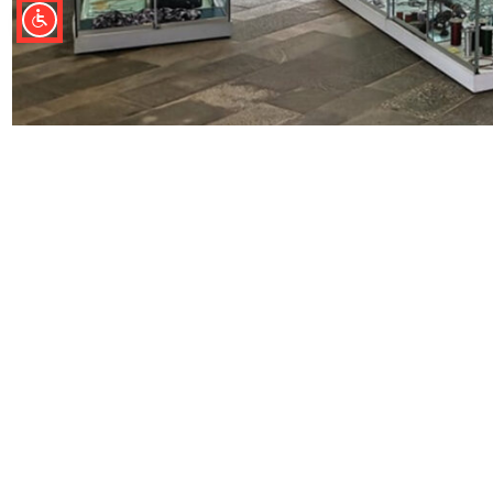
ÜBER UNS
KONTAKT
AGB Buchungen
Tourist-Information
Impressum
Bad Lauterberg im Ha
Datenschutz
Ritscherstraße 4