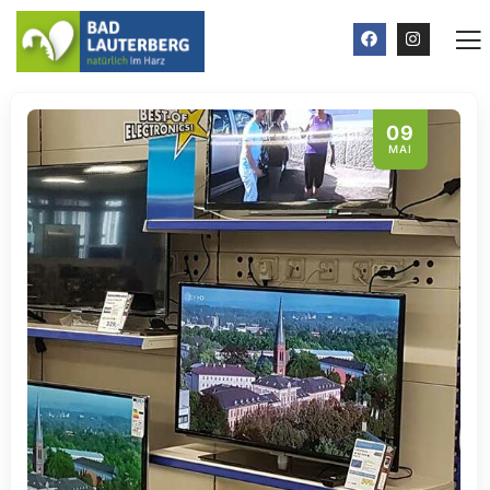
09
MAI