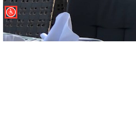
ÜBER UNS
KONTAKT
AGB Buchungen
Tourist-Information
Impressum
Bad Lauterberg im Ha