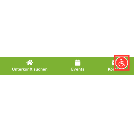
Unterkunft suchen
Events
Kontakt
Café Mangold
Eis und Café in
gemütlicher Atomosphäre