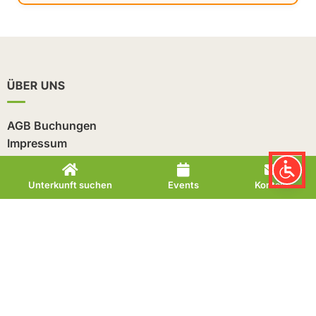
ÜBER UNS
AGB Buchungen
Impressum
Datenschutz
Erklärung der Barrierefreiheit
Unterkunft suchen
Events
Kontakt
Sitemap
KONTAKT
Tourist-Information
Bad Lauterberg im Harz
Ritscherstraße 4